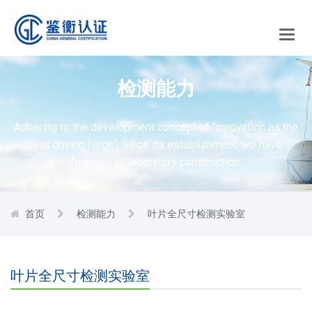
Main
Menu
检测能力
Adhering to the development concept of "innovation as the
first driving force",
Since its establishment, we have
focused on laboratory construction.
首页
检测能力
叶片全尺寸检测实验室
叶片全尺寸检测实验室